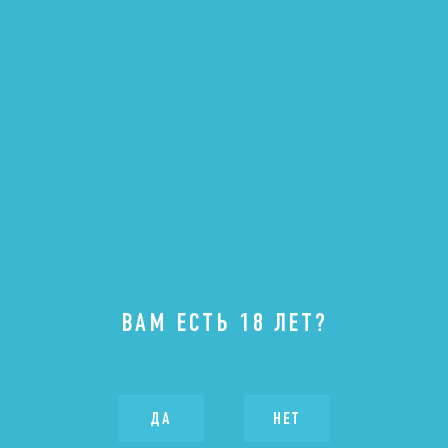
14.11.2025
ЧТО ГДЕ ЕСТЬ В
ПЕТЕРБУРГЕ
ВАМ ЕСТЬ 18 ЛЕТ?
Журнал Собака.ru собрали тех, кто определял
гастрономический Петербург в этом году: победителей,
ДА
НЕТ
номинантов, гастро-легенд и активнейших фуди города.