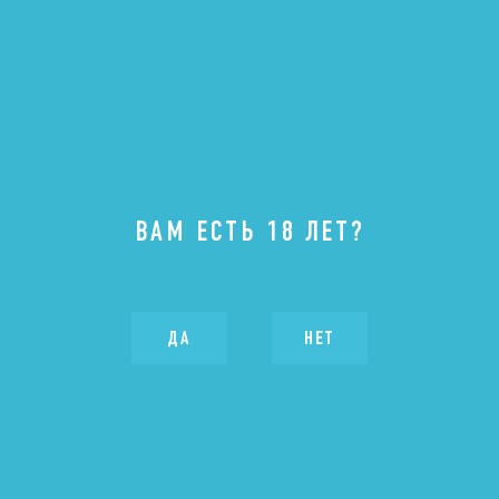
ВАМ ЕСТЬ 18 ЛЕТ?
14.06.2024
30-ЛЕТИЕ ПРЕМИИ
«ТЭФИ»
ДА
НЕТ
Фонд «Академия Российского телевидения» был учрежден в
1994 году ведущими телекомпаниями по инициативе группы
самых авторитетных деятелей российского телевидения.