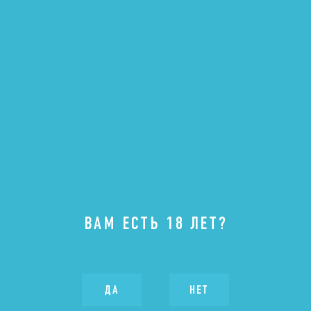
Подача
10-12 °С
СУХОЕ РОЗОВОЕ, 0,75
ВАМ ЕСТЬ 18 ЛЕТ?
РОЗЕ. NUVOLE
ДА
НЕТ
Российское вино с ЗГУ «Кубань. Таманский полуостров»